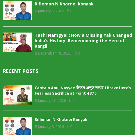
Rifleman N Khatnei Konyak
January 8, 2026
0
Tashi Namgyal : How a Missing Yak Changed
India’s History: Remembering the Hero of
Kargil
December 18, 2025
0
RECENT POSTS
Captain Anuj Nayyar: कैप्टन अनुज नय्यर 1 Brave Hero’s
Fearless Sacrifice at Point 4875
January 23, 2026
0
Rifleman N Khatnei Konyak
January 8, 2026
0