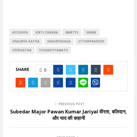
AYODHYA
KIRTI CHAKRA
MARTYS
SAINIK
SHAURYA GATHA
SHAURYASAGA
UTTARPRADESH
VEERGATHA
YOGIADITYANATH
SHARE
0
PREVIOUS POST
Subedar Major Pawan Kumar Jariyal वीरता, बलिदान,
और याद की कहानी