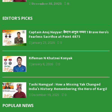
December 18, 2025
0
EDITOR'S PICKS
Captain Anuj Nayyar: कैप्टन अनुज नय्यर 1 Brave Hero’s
Fearless Sacrifice at Point 4875
January 23, 2026
0
Rifleman N Khatnei Konyak
January 8, 2026
0
Tashi Namgyal : How a Missing Yak Changed
India’s History: Remembering the Hero of Kargil
December 18, 2025
0
POPULAR NEWS