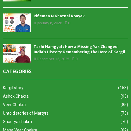
Rifleman N Khatnei Konyak
January 8, 2026
0
Tashi Namgyal : How a Missing Yak Changed
India’s History: Remembering the Hero of Kargil
December 18, 2025
0
CATEGORIES
Kargil story
(153)
Ashok Chakra
(93)
Veer Chakra
(85)
Untold stories of Martyrs
(73)
Shaurya chakra
(70)
Maha Veer Chakra
(62)