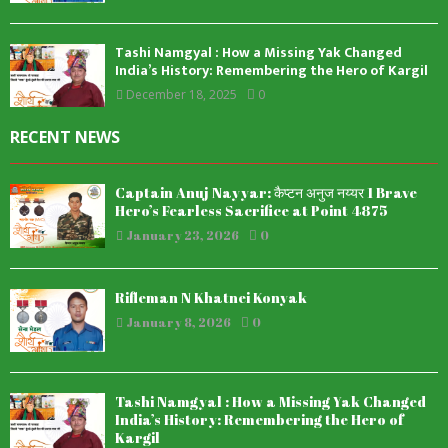
Tashi Namgyal : How a Missing Yak Changed
India’s History: Remembering the Hero of Kargil
December 18, 2025
0
RECENT NEWS
Captain Anuj Nayyar: कैप्टन अनुज नय्यर 1 Brave
Hero’s Fearless Sacrifice at Point 4875
January 23, 2026
0
Rifleman N Khatnei Konyak
January 8, 2026
0
Tashi Namgyal : How a Missing Yak Changed
India’s History: Remembering the Hero of
Kargil