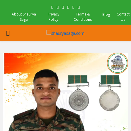
Facebook
Twitter
Instagram
Pinterest
Linkedin
Youtube
About Shaurya
Privacy
Terms &
Contact
Blog
Saga
Policy
Conditions
Us
PRIMARY
MENU