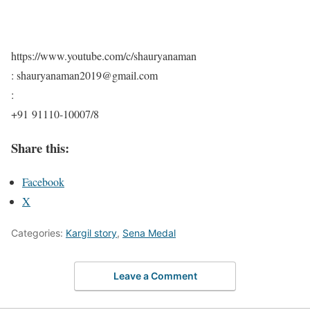
https://www.youtube.com/c/shauryanaman
: shauryanaman2019@gmail.com
:
+91 91110-10007/8
Share this:
Facebook
X
Categories:
Kargil story
,
Sena Medal
Leave a Comment