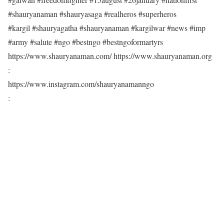
#shauryanaman #shauryasaga #realheros #superheros
#kargil #shauryagatha #shauryanaman #kargilwar #news #imp
#army #salute #ngo #bestngo #bestngoformartyrs
https://www.shauryanaman.com/ https://www.shauryanaman.org
:
https://www.instagram.com/shauryanamanngo
: