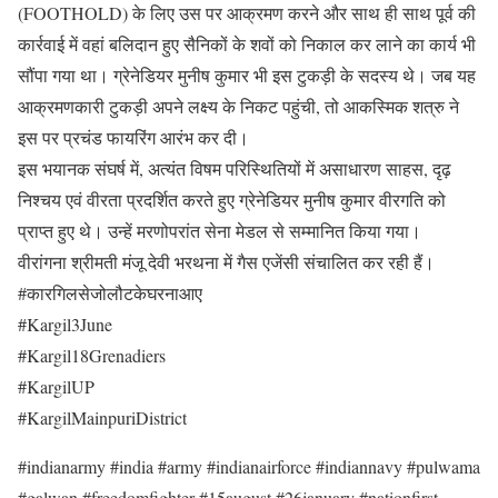
(FOOTHOLD) के लिए उस पर आक्रमण करने और साथ ही साथ पूर्व की
कार्रवाई में वहां बलिदान हुए सैनिकों के शवों को निकाल कर लाने का कार्य भी
सौंपा गया था। ग्रेनेडियर मुनीष कुमार भी इस टुकड़ी के सदस्य थे। जब यह
आक्रमणकारी टुकड़ी अपने लक्ष्य के निकट पहुंची, तो आकस्मिक शत्रु ने
इस पर प्रचंड फायरिंग आरंभ कर दी।
इस भयानक संघर्ष में, अत्यंत विषम परिस्थितियों में असाधारण साहस, दृढ़
निश्चय एवं वीरता प्रदर्शित करते हुए ग्रेनेडियर मुनीष कुमार वीरगति को
प्राप्त हुए थे। उन्हें मरणोपरांत सेना मेडल से सम्मानित किया गया।
वीरांगना श्रीमती मंजू देवी भरथना में गैस एजेंसी संचालित कर रही हैं।
#कारगिलसेजोलौटकेघरनाआए
#Kargil3June
#Kargil18Grenadiers
#KargilUP
#KargilMainpuriDistrict
#indianarmy #india #army #indianairforce #indiannavy #pulwama
#galwan #freedomfighter #15august #26january #nationfirst