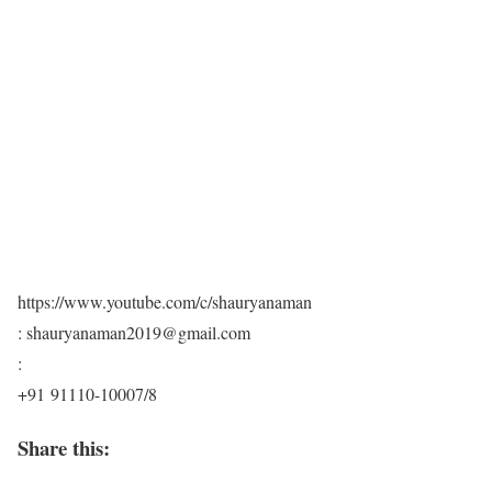
https://www.youtube.com/c/shauryanaman
: shauryanaman2019@gmail.com
:
+91 91110-10007/8
Share this: