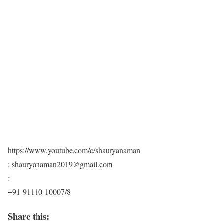
https://www.youtube.com/c/shauryanaman
: shauryanaman2019@gmail.com
:
+91 91110-10007/8
Share this: