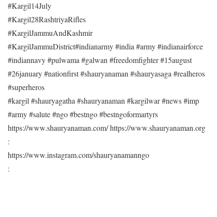
#Kargil14July
#Kargil28RashtriyaRifles
#KargilJammuAndKashmir
#KargilJammuDistrict#indianarmy #india #army #indianairforce
#indiannavy #pulwama #galwan #freedomfighter #15august
#26january #nationfirst #shauryanaman #shauryasaga #realheros
#superheros
#kargil #shauryagatha #shauryanaman #kargilwar #news #imp
#army #salute #ngo #bestngo #bestngoformartyrs
https://www.shauryanaman.com/ https://www.shauryanaman.org
:
https://www.instagram.com/shauryanamanngo
: