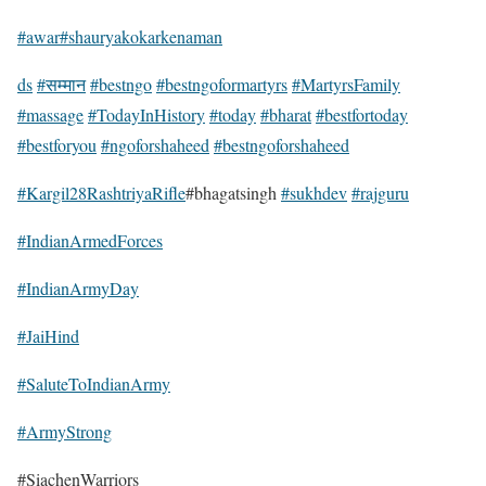
#awar
#shauryakokarkenaman
ds
#सम्मान
#bestngo
#bestngoformartyrs
#MartyrsFamily
#massage
#TodayInHistory
#today
#bharat
#bestfortoday
#bestforyou
#ngoforshaheed
#bestngoforshaheed
#Kargil28RashtriyaRifle
#bhagatsingh
#sukhdev
#rajguru
#IndianArmedForces
#IndianArmyDay
#JaiHind
#SaluteToIndianArmy
#ArmyStrong
#SiachenWarriors