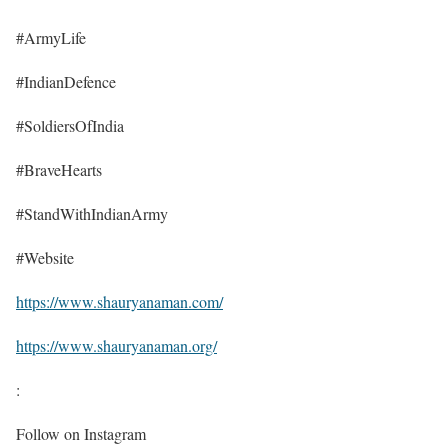
#ArmyLife
#IndianDefence
#SoldiersOfIndia
#BraveHearts
#StandWithIndianArmy
#Website
https://www.shauryanaman.com/
https://www.shauryanaman.org/
:
Follow on Instagram