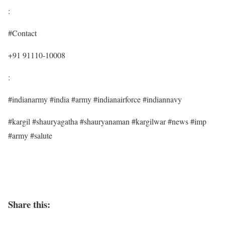
:
#Contact
+91 91110-10008
:
#indianarmy #india #army #indianairforce #indiannavy
#kargil #shauryagatha #shauryanaman #kargilwar #news #imp
#army #salute
Share this: