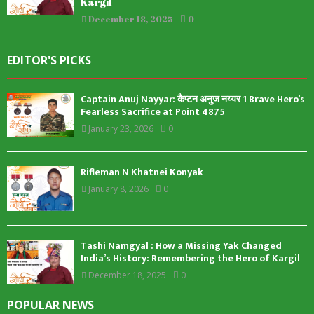
Kargil
December 18, 2025
0
EDITOR'S PICKS
Captain Anuj Nayyar: कैप्टन अनुज नय्यर 1 Brave Hero’s
Fearless Sacrifice at Point 4875
January 23, 2026
0
Rifleman N Khatnei Konyak
January 8, 2026
0
Tashi Namgyal : How a Missing Yak Changed
India’s History: Remembering the Hero of Kargil
December 18, 2025
0
POPULAR NEWS