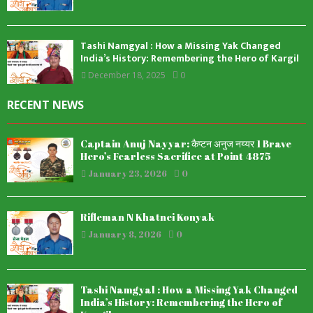
Tashi Namgyal : How a Missing Yak Changed
India’s History: Remembering the Hero of Kargil
December 18, 2025
0
RECENT NEWS
Captain Anuj Nayyar: कैप्टन अनुज नय्यर 1 Brave
Hero’s Fearless Sacrifice at Point 4875
January 23, 2026
0
Rifleman N Khatnei Konyak
January 8, 2026
0
Tashi Namgyal : How a Missing Yak Changed
India’s History: Remembering the Hero of