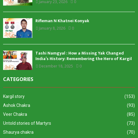
January 23, 2026
0
Rifleman N Khatnei Konyak
January 8, 2026
0
Tashi Namgyal : How a Missing Yak Changed
India’s History: Remembering the Hero of Kargil
December 18, 2025
0
CATEGORIES
Kargil story
(153)
Ashok Chakra
(93)
Veer Chakra
(85)
Untold stories of Martyrs
(73)
Shaurya chakra
(70)