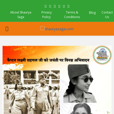
Facebook
Twitter
Instagram
Pinterest
Linkedin
Youtube
About Shaurya
Privacy
Terms &
Contact
Blog
Saga
Policy
Conditions
Us
PRIMARY
MENU