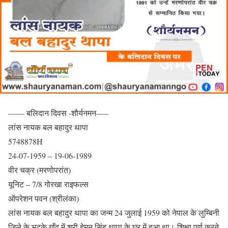
—— बलिदान दिवस -शौर्यनमन—–
लांस नायक बल बहादुर थापा
5748878H
24-07-1959 – 19-06-1989
वीर चक्र (मरणोपरांत)
यूनिट – 7/8 गोरखा राइफल्स
ऑपरेशन पवन (श्रीलंका)
लांस नायक बल बहादुर थापा का जन्म 24 जुलाई 1959 को नेपाल के लुम्बिनी
जिले के भटुके गाँव में श्री हेमन सिंह थापा के घर में हुआ था। शिक्षा पूर्ण करने