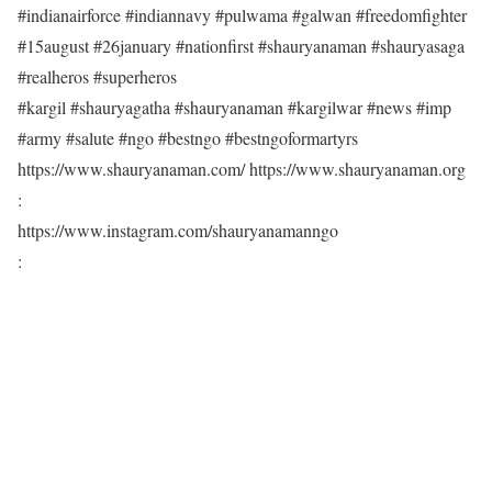
#indianairforce #indiannavy #pulwama #galwan #freedomfighter
#15august #26january #nationfirst #shauryanaman #shauryasaga
#realheros #superheros
#kargil #shauryagatha #shauryanaman #kargilwar #news #imp
#army #salute #ngo #bestngo #bestngoformartyrs
https://www.shauryanaman.com/ https://www.shauryanaman.org
:
https://www.instagram.com/shauryanamanngo
: