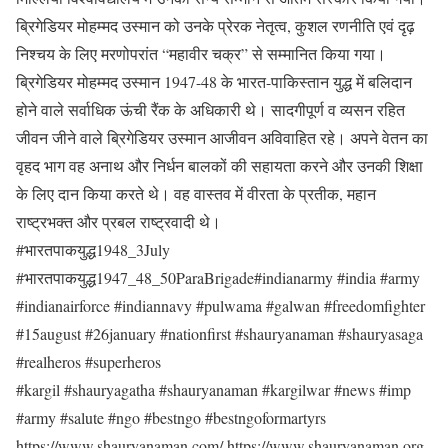
ब्रिगेडियर मोहम्मद उस्मान को उनके प्रेरक नेतृत्व, कुशल रणनीति एवं दृढ़
निश्चय के लिए मरणोपरांत “महावीर चक्र” से सम्मानित किया गया।
ब्रिगेडियर मोहम्मद उस्मान 1947-48 के भारत-पाकिस्तान युद्ध में बलिदान
होने वाले सर्वाधिक ऊंची रैंक के अधिकारी थे। सादगीपूर्ण व व्यसन रहित
जीवन जीने वाले ब्रिगेडियर उस्मान आजीवन अविवाहित रहे। अपने वेतन का
वृहद भाग वह अनाथ और निर्धन बालकों की सहायता करने और उनकी शिक्षा
के लिए दान किया करते थे। वह वास्तव में वीरता के प्रतीक, महान
राष्ट्रभक्त और प्रबल राष्ट्रवादी थे।
#भारतपाकयुद्ध1948_3July
#भारतपाकयुद्ध1947_48_50ParaBrigade#indianarmy #india #army
#indianairforce #indiannavy #pulwama #galwan #freedomfighter
#15august #26january #nationfirst #shauryanaman #shauryasaga
#realheros #superheros
#kargil #shauryagatha #shauryanaman #kargilwar #news #imp
#army #salute #ngo #bestngo #bestngoformartyrs
https://www.shauryanaman.com/ https://www.shauryanaman.org