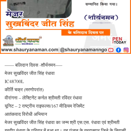
—— बलिदान दिवस -शौर्यनमन—–
मेजर सुखविंदर जीत सिंह रंधावा
IC48700L
कीर्ति चक्र (मरणोपरांत)
वीरांगना – लेफ्टिनेंट कर्नल श्रीमती रविंदर रंधावा
यूनिट – 2 राष्ट्रीय राइफल्स/167 मीडियम रेजिमेंट
आतंकवाद विरोधी अभियान
मेजर सुखविंदर जीत सिंह रंधावा का जन्म श्री एस.एस. रंधावा एवं श्रीमती
गुरदीप रंधावा के परिवार में हुआ था। वह पंजाब के गुरदासपुर जिले के निवासी