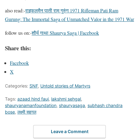
also read:-
राइफलमैन पाती राम गुरुंग 1971 Rifleman Pati Ram
Gurung: The Immortal Saga of Unmatched Valor in the 1971 War
follow us on:-
शौर्य गाथा Shaurya Saga | Facebook
Share this:
Facebook
X
Categories:
SNF
,
Untold stories of Martyrs
Tags:
azaad hind fauj
,
lakshmi sehgal
,
shauryanamanfoundation
,
shauryasaga
,
subhash chandra
bose
,
लक्ष्मी सहगल
Leave a Comment